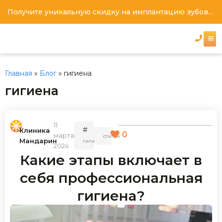
Получите уникальную скидку на имплантацию зубов под ключ
Главная
»
Блог
»
гигиена
гигиена
11
#
Клиника
0
марта,
СТАТЬИ
Мандарин
ГИГИЕНА
2024
Какие этапы включает в
себя профессиональная
гигиена?