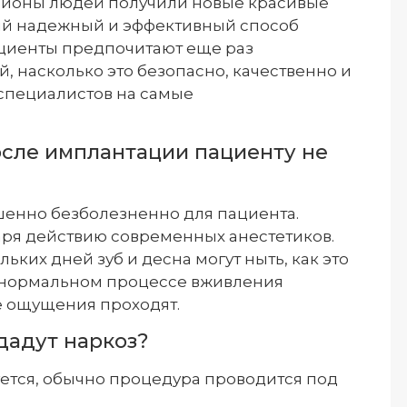
ионы людей получили новые красивые
мый надежный и эффективный способ
ациенты предпочитают еще раз
, насколько это безопасно, качественно и
специалистов на самые
после имплантации пациенту не
шенно безболезненно для пациента.
аря действию современных анестетиков.
ких дней зуб и десна могут ныть, как это
и нормальном процессе вживления
 ощущения проходят.
дадут наркоз?
ется, обычно процедура проводится под