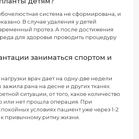
планты детям?
 зубочелюстная система не сформирована, и
азано. В случае удаления у детей
 временный протез. А после достижения
вреда для здоровья проводить процедуру
антации заниматься спортом и
нагрузки врач дает на одну-две недели
зажила рана на десне и других тканях.
етной ситуации, от того, какое количество
о или нет прошла операция. При
покойных условиях пациент уже через 1-2
 к привычному ритму жизни.