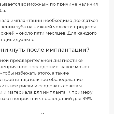
казывается возможным по причине наличия
ба.
начала имплантации необходимо дождаться
алении зуба на нижней челюсти придется
ерхней – около пяти месяцев. Для каждого
индивидуально.
зникнуть после имплантации?
нной предварительной диагностике
неприятное последствие, какое может
Чтобы избежать этого, а также
о пройти тщательное обследование
ить все риски и следовать советам
и и материала для импланта. К примеру,
ывают неприятных последствий для 99%