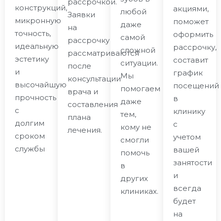
рассрочкой.
конструкций,
акциями,
любой
Заявки
микронную
поможет
даже
на
точность,
оформить
самой
рассрочку
идеальную
рассрочку,
сложной
рассматриваются
эстетику
составит
ситуации.
после
и
график
Мы
консультации
высочайшую
посещений
помогаем
врача и
прочность
в
даже
составления
с
клинику
тем,
плана
долгим
с
кому не
лечения.
сроком
учетом
смогли
службы
вашей
помочь
занятости
в
и
других
всегда
клиниках.
будет
на