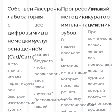
Собственная
Рассрочка
Прогрессивные
Личный
лаборатория
на
методики
куратор
с
все
имплантации
лечения
При
цифровым
виды
зубов
комплексн
В
немецким
услуг
планах
нашем
Не
оснащением
лечения
арсенале
хватает
(Cad/Cam)
вам
5
бюджета,
А это
предоставл
методик
чтобы
значит,
личный
имплантации,
реализовать
что мы
куратор
которые
весь
гарантируем
лечения,
помогают
план
вам
который
решить
лечения?
быстрое
поможет
проблему
Воспользуйтесь
изготовление
воспользов
восстановления
нашей
зубных
нужными
зубов в