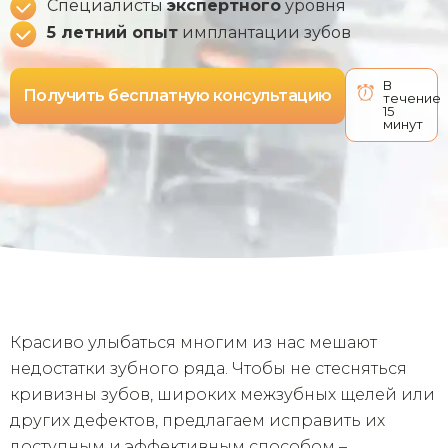
Специалисты
экспертного
уровня
5 летний опыт
имплантации зубов
В
Получить бесплатную консультацию
течение
15
минут
Красиво улыбаться многим из нас мешают
недостатки зубного ряда. Чтобы не стесняться
кривизны зубов, широких межзубных щелей или
других дефектов, предлагаем исправить их
доступным и эффективным способом –