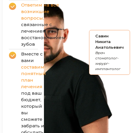
Ответим на все
возникшие
вопросы,
связанные с
лечением или
Савин
восстановлением
Никита
зубов
Анатольевич
Врач
Вместе с
стоматолог-
вами
хирург-
составим
имплантолог
понятный
план
лечения
под ваш
бюджет,
который
вы
сможете
забрать и
обсудить