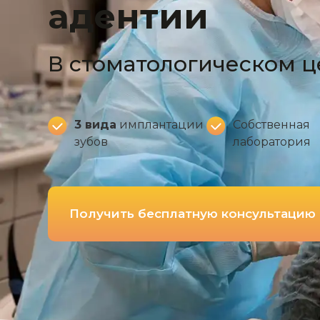
адентии
В стоматологическом 
3 вида
имплантации
Собственная
зубов
лаборатория
Получить бесплатную консультацию