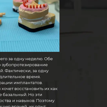
сего за одну неделю. Обе
то зубопротезирование
. Фактически, за одну
 длительное время.
рации имплантатов.
 хочет восстановить их как
е базальный. Но эти
рства и навыков. Поэтому
цию врачей, их опыт,