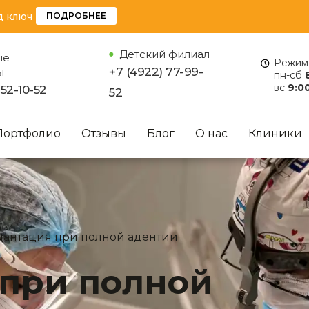
д ключ
ПОДРОБНЕЕ
Детский филиал
ые
Режим 
+7 (4922) 77-99-
ы
пн-сб
вс
9:00
 52-10-52
52
Портфолио
Отзывы
Блог
О нас
Клиники
антация при полной адентии
при полной