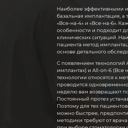
Наиболее эффективными из
базальная имплантация, а
«Все-на-4» и «Все-на-6». К
особенности и подходит д
клинических ситуаций. На
пациента метод имплантац
основе детального обслед
С появлением технологий Al
имплантах) и All-on-6 (Все
технологии относятся к ме
проводится одновременно (
неделю вам возвращают по
Постоянный протез устана
Поэтому для тех пациентов,
можно быстрее, предпочтите
методики требуют от врача
при выборе стоматологии 