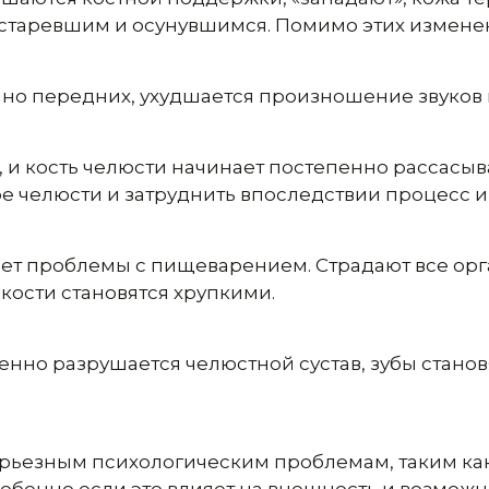
постаревшим и осунувшимся. Помимо этих измене
нно передних, ухудшается произношение звуков и
 и кость челюсти начинает постепенно рассасыв
е челюсти и затруднить впоследствии процесс 
т проблемы с пищеварением. Страдают все орга
кости становятся хрупкими.
пенно разрушается челюстной сустав, зубы стано
серьезным психологическим проблемам, таким ка
собенно если это влияет на внешность и возмож