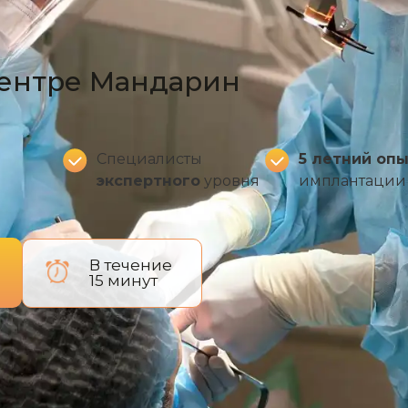
центре Мандарин
Специалисты
5 летний оп
экспертного
уровня
имплантации 
В течение
15 минут