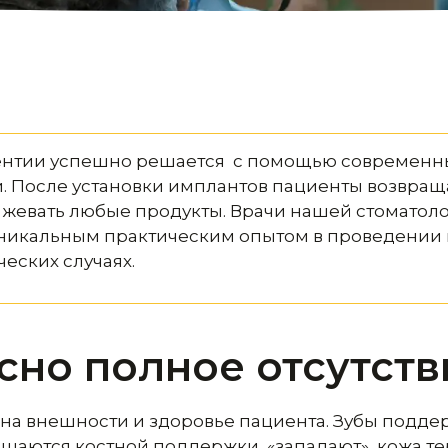
ентии успешно решается с помощью современны
. После установки имплантов пациенты возвращ
ь жевать любые продукты. Врачи нашей стоматол
уникальным практическим опытом в проведении
еских случаях.
сно полное отсутств
 на внешности и здоровье пациента.
Зубы поддер
ишаются костной поддержки, «западают», кожа те