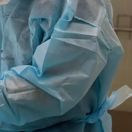
ыт
зубов