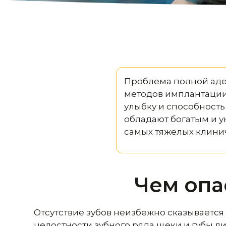
Проблема полной ад
методов имплантации
улыбку и способност
обладают богатым и 
самых тяжелых клинич
Чем опа
Отсутствие зубов неизбежно сказывается
целостности зубного ряда щеки и губы л