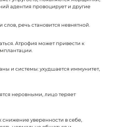
ний адентия провоцирует и другие
 слов, речь становится невнятной.
аться. Атрофия может привести к
имплантации.
ны и системы: ухудшается иммунитет,
вятся неровными, лицо теряет
к снижение уверенности в себе,
ность нормально общаться и