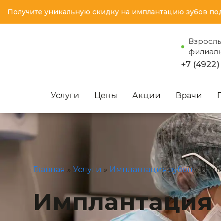
Получите уникальную скидку на имплантацию зубов по
Взросл
филиал
+7 (4922)
Услуги
Цены
Акции
Врачи
Главная
»
Услуги
»
Имплантация зубов
»
Импл
Имплантация 