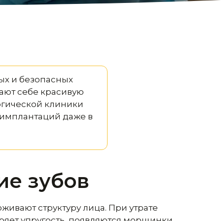
х и безопасных
ают себе красивую
огической клиники
 имплантаций даже в
ие зубов
живают структуру лица. При утрате
ряет упругость, появляются морщинки,