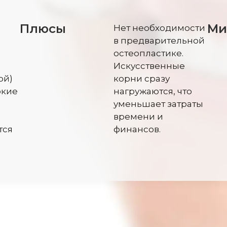
Плюсы
Ми
Нет необходимости
в предварительной
остеопластике.
Искусственные
ой)
корни сразу
окие
нагружаются, что
уменьшает затраты
времени и
тся
финансов.