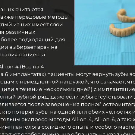
 них считаются
 также передовые методы
аждый из них имеет свои
ля различных
иболее подходящий для
ии выбирает врач на
ования пациента.
l-on-4 (Все на 4
 на 6 имплантатах) пациенты могут вернуть зубы в
тодам с немедленной нагрузкой, что означает, ч
или в течение нескольких дней) с имплантацией
лный зубной ряд, даже если зубы отсутствовали
вливается после завершения полной остеоинтег
 кто потерял зубы на одной или обеих челюстях и
льны экспресс-методы All-on-4, All-on-6, а такж
-имплантолога солидного опыта и особого масте
следует особое внимание обращать на квалифика