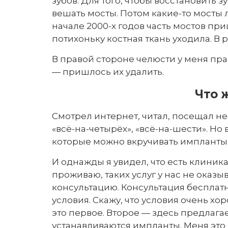
зубов. Для того, чтобы восстановить 
вешать мосты. Потом какие-то мосты 
начале 2000-х годов часть мостов пр
потихоньку костная ткань уходила. В 
В правой стороне челюсти у меня пра
— пришлось их удалить.
Что 
Смотрел интернет, читал, посещал н
«всё-на-четырёх», «всё-на-шести». Но
которые можно вкручивать импланты,
И однажды я увидел, что есть клиника
проживаю, таких услуг у нас не оказ
консультацию. Консультация бесплатна
условия. Скажу, что условия очень 
это первое. Второе — здесь предлага
устанавливаются импланты. Меня это 