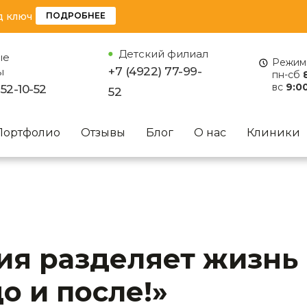
д ключ
ПОДРОБНЕЕ
Детский филиал
ые
Режим 
+7 (4922) 77-99-
ы
пн-сб
вс
9:00
 52-10-52
52
Портфолио
Отзывы
Блог
О нас
Клиники
ия разделяет жизнь
до и после!»