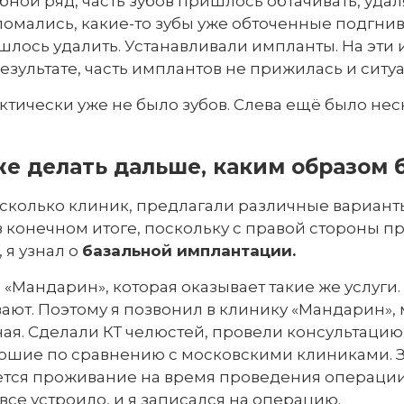
зубной ряд, часть зубов пришлось обтачивать, уда
ломались, какие-то зубы уже обточенные подгнив
ишлось удалить. Устанавливали импланты. На эти
результате, часть имплантов не прижилась и ситу
ктически уже не было зубов. Слева ещё было не
же делать дальше, каким образом 
есколько клиник, предлагали различные вариант
 в конечном итоге, поскольку с правой стороны пр
 я узнал о
базальной имплантации.
 «Мандарин», которая оказывает такие же услуги. 
ывают. Поэтому я позвонил в клинику «Мандарин»
я. Сделали КТ челюстей, провели консультацию. И
хорошие по сравнению с московскими клиниками.
ется проживание на время проведения операции, т
все устроило, и я записался на операцию.