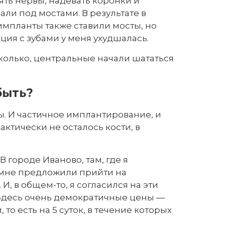
лять нервы, надевать коронки и
али под мостами. В результате в
 импланты также ставили мосты, но
ация с зубами у меня ухудшалась.
сколько, центральные начали шататься
быть?
ы. И частичное имплантирование, и
актически не осталось кости, в
В городе Иваново, там, где я
, мне предложили прийти на
, в общем-то, я согласился на эти
 Здесь очень демократичные цены —
о есть на 5 суток, в течение которых