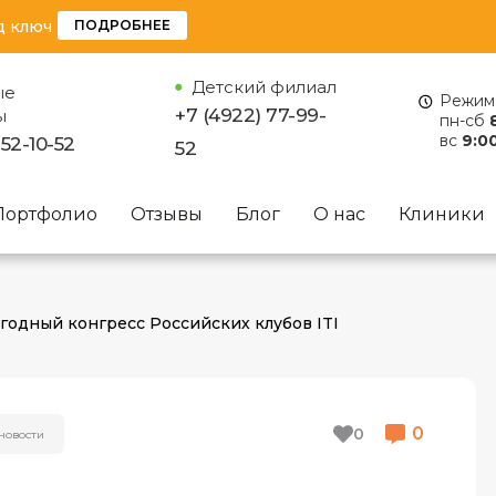
д ключ
ПОДРОБНЕЕ
Детский филиал
ые
Режим 
+7 (4922) 77-99-
ы
пн-сб
вс
9:00
 52-10-52
52
Портфолио
Отзывы
Блог
О нас
Клиники
егодный конгресс Российских клубов ITI
0
0
НОВОСТИ