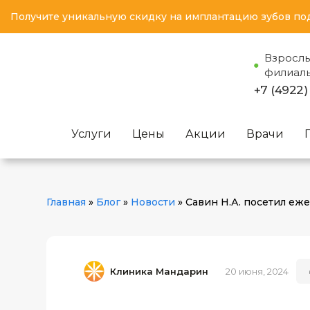
Получите уникальную скидку на имплантацию зубов по
Взросл
филиал
+7 (4922)
Услуги
Цены
Акции
Врачи
Главная
»
Блог
»
Новости
»
Савин Н.А. посетил еж
Клиника Мандарин
20 июня, 2024