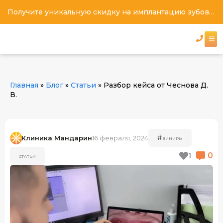
Получите уникальную скидку на имплантацию зубов под ключ
Главная
»
Блог
»
Статьи
»
Разбор кейса от Чеснова Д.
В.
#
Клиника Мандарин
16 февраля, 2024
ВИНИРЫ
0
1
СТАТЬИ