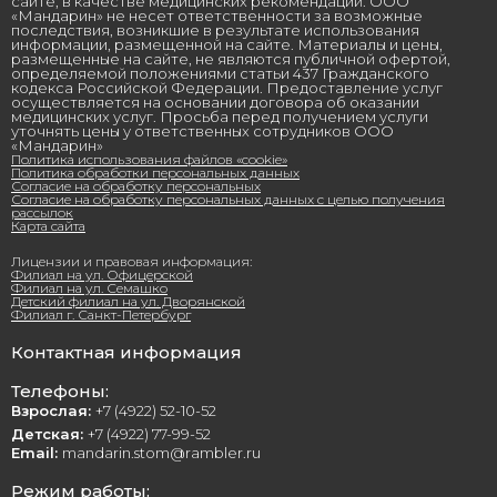
сайте, в качестве медицинских рекомендаций. ООО
«Мандарин» не несет ответственности за возможные
последствия, возникшие в результате использования
информации, размещенной на сайте. Материалы и цены,
размещенные на сайте, не являются публичной офертой,
определяемой положениями статьи 437 Гражданского
кодекса Российской Федерации. Предоставление услуг
осуществляется на основании договора об оказании
медицинских услуг. Просьба перед получением услуги
уточнять цены у ответственных сотрудников ООО
«Мандарин»
Политика использования файлов «cookie»
Политика обработки персональных данных
Согласие на обработку персональных
Согласие на обработку персональных данных с целью получения
рассылок
Карта сайта
Лицензии и правовая информация:
Филиал на ул. Офицерской
Филиал на ул. Семашко
Детский филиал на ул. Дворянской
Филиал г. Санкт-Петербург
Контактная информация
Телефоны:
Взрослая:
+7 (4922) 52-10-52
Детская:
+7 (4922) 77-99-52
Email:
mandarin.stom@rambler.ru
Режим работы: