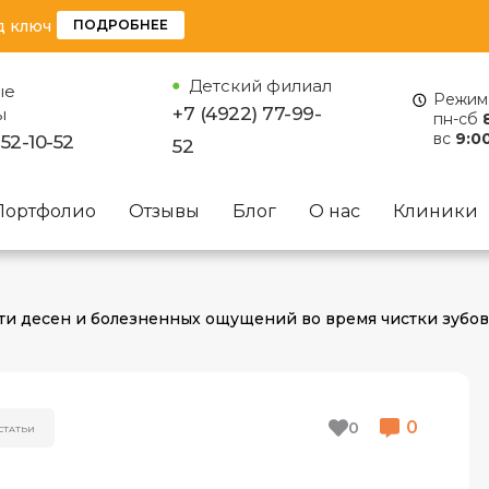
д ключ
ПОДРОБНЕЕ
Детский филиал
ые
Режим 
+7 (4922) 77-99-
ы
пн-сб
вс
9:00
 52-10-52
52
Портфолио
Отзывы
Блог
О нас
Клиники
ти десен и болезненных ощущений во время чистки зубов
0
0
СТАТЬИ