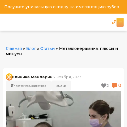
Получите уникальную скидку на имплантацию зубов под ключ
Главная
»
Блог
»
Статьи
»
Металлокерамика: плюсы и
минусы
Клиника Мандарин
17 ноября, 2023
0
#
2
ПРОТЕЗИРОВАНИЕ ЗУБОВ
СТАТЬИ